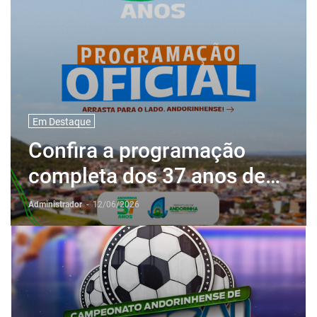
Em Destaque
Confira a programação
completa dos 37 anos de
história de Andorinha
Administrador
-
12/06/2026