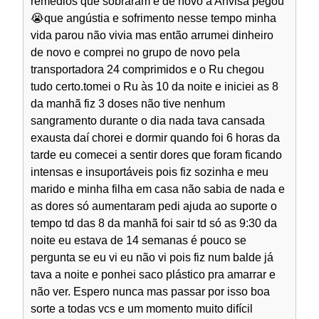
remédios que sobraram e de novo a Anvisa pegou
😭que angústia e sofrimento nesse tempo minha
vida parou não vivia mas então arrumei dinheiro
de novo e comprei no grupo de novo pela
transportadora 24 comprimidos e o Ru chegou
tudo certo.tomei o Ru às 10 da noite e iniciei as 8
da manhã fiz 3 doses não tive nenhum
sangramento durante o dia nada tava cansada
exausta daí chorei e dormir quando foi 6 horas da
tarde eu comecei a sentir dores que foram ficando
intensas e insuportáveis pois fiz sozinha e meu
marido e minha filha em casa não sabia de nada e
as dores só aumentaram pedi ajuda ao suporte o
tempo td das 8 da manhã foi sair td só as 9:30 da
noite eu estava de 14 semanas é pouco se
pergunta se eu vi eu não vi pois fiz num balde já
tava a noite e ponhei saco plástico pra amarrar e
não ver. Espero nunca mas passar por isso boa
sorte a todas vcs e um momento muito difícil