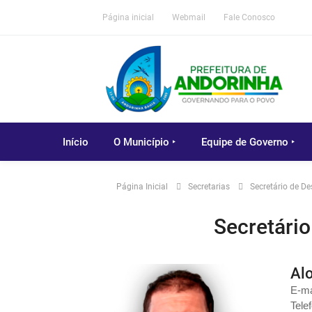
Página inicial
Webmail
Fale Conosco
Início
O Município ‣
Equipe de Governo ‣
Página Inicial
Secretarias
Secretário de D
Secretári
Al
E-ma
Tele